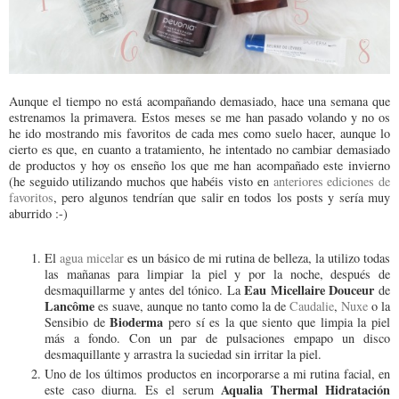
Aunque el tiempo no está acompañando demasiado, hace una semana que
estrenamos la primavera. Estos meses se me han pasado volando y no os
he ido mostrando mis favoritos de cada mes como suelo hacer, aunque lo
cierto es que, en cuanto a tratamiento, he intentado no cambiar demasiado
de productos y hoy os enseño los que me han acompañado este invierno
(he seguido utilizando muchos que habéis visto en
anteriores ediciones de
favoritos
, pero algunos tendrían que salir en todos los posts y sería muy
aburrido :-)
El
agua micelar
es un básico de mi rutina de belleza, la utilizo todas
las mañanas para limpiar la piel y por la noche, después de
Eau Micellaire Douceur
desmaquillarme y antes del tónico. La
de
Lancôme
es suave, aunque no tanto como la de
Caudalie
,
Nuxe
o la
Bioderma
Sensibio de
pero sí es la que siento que limpia la piel
más a fondo. Con un par de pulsaciones empapo un disco
desmaquillante y arrastra la suciedad sin irritar la piel.
Uno de los últimos productos en incorporarse a mi rutina facial, en
Aqualia Thermal Hidratación
este caso diurna. Es el serum