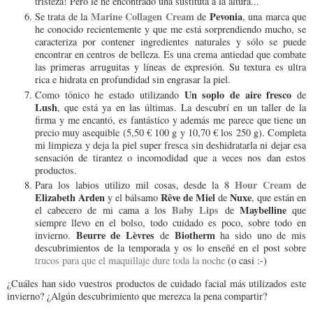
tristeza! Pero le he encontrado una sustituta a la altura...
Marine Collagen Cream
Pevonia
Se trata de la
de
, una marca que
he conocido recientemente y que me está sorprendiendo mucho, se
caracteriza por contener ingredientes naturales y sólo se puede
encontrar en centros de belleza. Es una crema antiedad que combate
las primeras arruguitas y líneas de expresión. Su textura es ultra
rica e hidrata en profundidad sin engrasar la piel.
Un soplo de aire fresco
Como tónico he estado utilizando
de
Lush
, que está ya en las últimas. La descubrí en un taller de la
firma y me encantó, es fantástico y además me parece que tiene un
precio muy asequible (5,50 € 100 g y 10,70 € los 250 g). Completa
mi limpieza y deja la piel super fresca sin deshidratarla ni dejar esa
sensación de tirantez o incomodidad que a veces nos dan estos
productos.
8 Hour Cream
Para los labios utilizo mil cosas, desde la
de
Elizabeth Arden
Rêve de Miel
Nuxe
y el bálsamo
de
, que están en
Baby Lips
Maybelline
el cabecero de mi cama a los
de
que
siempre llevo en el bolso, todo cuidado es poco, sobre todo en
Beurre de Lèvres
Biotherm
invierno.
de
ha sido uno de mis
descubrimientos de la temporada y os lo enseñé en el post sobre
trucos para que el maquillaje dure toda la noche
(o casi :-)
¿Cuáles han sido vuestros productos de cuidado facial más utilizados este
invierno? ¿Algún descubrimiento que merezca la pena compartir?