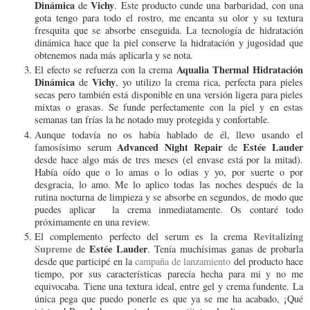
Dinámica
Vichy
de
. Este producto cunde una barbaridad, con una
gota tengo para todo el rostro, me encanta su olor y su textura
fresquita que se absorbe enseguida. La tecnología de hidratación
dinámica hace que la piel conserve la hidratación y jugosidad que
obtenemos nada más aplicarla y se nota.
Aqualia Thermal Hidratación
El efecto se refuerza con la crema
Dinámica
Vichy
de
, yo utilizo la crema rica, perfecta para pieles
secas pero también está disponible en una versión ligera para pieles
mixtas o grasas. Se funde perfectamente con la piel y en estas
semanas tan frías la he notado muy protegida y confortable.
Aunque todavía no os había hablado de él, llevo usando el
Advanced Night Repair
Estée Lauder
famosísimo serum
de
desde hace algo más de tres meses (el envase está por la mitad).
Había oído que o lo amas o lo odias y yo, por suerte o por
desgracia, lo amo. Me lo aplico todas las noches después de la
rutina nocturna de limpieza y se absorbe en segundos, de modo que
puedes aplicar la crema inmediatamente. Os contaré todo
próximamente en una review.
Revitalizing
El complemento perfecto del serum es la crema
Supreme
Estée Lauder
de
. Tenía muchísimas ganas de probarla
desde que participé en la
campaña de lanzamiento
del producto hace
tiempo, por sus características parecía hecha para mi y no me
equivocaba. Tiene una textura ideal, entre gel y crema fundente. La
única pega que puedo ponerle es que ya se me ha acabado, ¡Qué