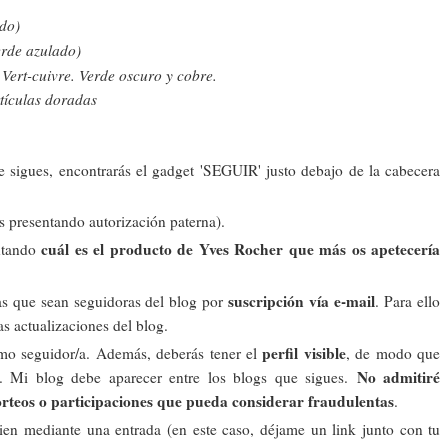
ado)
erde azulado)
 Vert-cuivre. Verde oscuro y cobre.
tículas doradas
e sigues, encontrarás el gadget 'SEGUIR' justo debajo de la cabecera
 presentando autorización paterna).
cuál es el producto de Yves Rocher que más os apetecería
ntando
suscripción vía e-mail
as que sean seguidoras del blog por
. Para ello
as actualizaciones del blog.
perfil visible
mo seguidor/a. Además, deberás tener el
, de modo que
No admitiré
d. Mi blog debe aparecer entre los blogs que sigues.
 sorteos o participaciones que pueda considerar fraudulentas
.
bien mediante una entrada (en este caso, déjame un link junto con tu