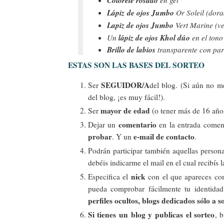
Colorete rosado
en gel
Lápiz de ojos Jumbo
Or Soleil (dor
Lapiz de ojos Jumbo
Vert Marine (v
lápiz de ojos Khol dúo
Un
en el tono
Brillo de labios
transparente con par
ESTAS SON LAS BASES DEL SORTEO
SEGUIDOR/A
Ser
del blog. (Si aún no m
del blog, ¡es muy fácil!).
mayor de edad
Ser
(o tener más de 16 años
comentario
Dejar un
en la entrada come
probar
e-mail de contacto
. Y un
.
Podrán participar también aquellas person
debéis indicarme el mail en el cual recibís l
nick
Especifica el
con el que apareces co
pueda comprobar fácilmente tu identida
perfiles ocultos, blogs dedicados sólo a
Si tienes un blog y publicas el sorteo
, 