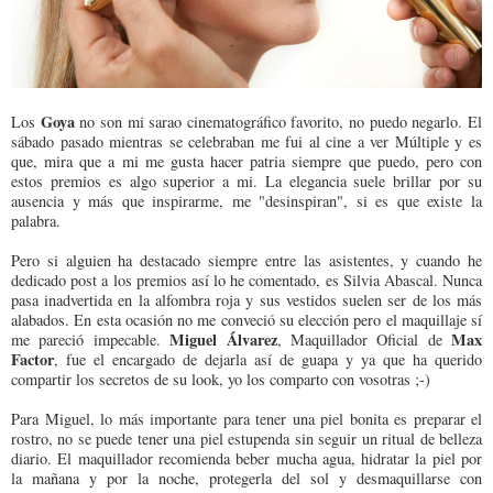
Goya
Los
no son mi sarao cinematográfico favorito, no puedo negarlo. El
sábado pasado mientras se celebraban me fui al cine a ver Múltiple y es
que, mira que a mi me gusta hacer patria siempre que puedo, pero con
estos premios es algo superior a mi. La elegancia suele brillar por su
ausencia y más que inspirarme, me "desinspiran", si es que existe la
palabra.
Pero si alguien ha destacado siempre entre las asistentes, y cuando he
dedicado post a los premios así lo he comentado, es Silvia Abascal. Nunca
pasa inadvertida en la alfombra roja y sus vestidos suelen ser de los más
alabados. En esta ocasión no me conveció su elección pero el maquillaje sí
Miguel Álvarez
Max
me pareció impecable.
, Maquillador Oficial de
Factor
, fue el encargado de dejarla así de guapa y ya que ha querido
compartir los secretos de su look, yo los comparto con vosotras ;-)
Para Miguel, lo más importante para tener una piel bonita es preparar el
rostro, no se puede tener una piel estupenda sin seguir un ritual de belleza
diario. El maquillador recomienda beber mucha agua, hidratar la piel por
la mañana y por la noche, protegerla del sol y desmaquillarse con