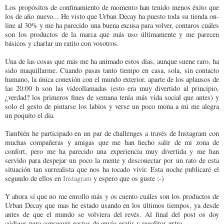
Los propósitos de confinamiento de momento han tenido menos éxito que
los de año nuevo... He visto que Urban Decay ha puesto toda su tienda on-
line al 30% y me ha parecido una buena excusa para volver, contaros cuáles
son los productos de la marca que más uso últimamente y me parecen
básicos y charlar un ratito con vosotros.
Una de las cosas que más me ha animado estos días, aunque suene raro, ha
sido maquillarme. Cuando pasas tanto tiempo en casa, sola, sin contacto
humano, la única conexión con el mundo exterior, aparte de los aplausos de
las 20:00 h son las videollamadas (esto era muy divertido al principio,
¿verdad? los primeros fines de semana tenía más vida social que antes) y
solo el gesto de pintarse los labios y verse un poco mona a mi me alegra
un poquito el día.
También he participado en un par de challenges a través de Instagram con
muchas compañeras y amigas que me han hecho salir de mi zona de
confort, pero me ha parecido una experiencia muy divertida y me han
servido para despejar un poco la mente y desconectar por un rato de esta
situación tan surrealista que nos ha tocado vivir. Esta noche publicaré el
segundo de ellos en
Instagram
y espero que os guste ;-)
Y ahora sí que no me enrollo más y os cuento cuáles son los productos de
Urban Decay que mas he estado usando en los últimos tiempos, ya desde
antes de que el mundo se volviera del revés. Al final del post os doy
códigos para conseguir gastos de envío gratis y regalitos extra.