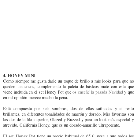
4. HONEY MINI
Como siempre me gusta darle un toque de brillo a mis looks para que no
queden tan sosos, complemento la paleta de básicos mate con esta que
viene incluida en el set Honey Pot que
os enseñé la pasada Navidad
y que
en mi opinión merece mucho la pena.
Está compuesta por seis sombras, dos de ellas satinadas y el resto
brillantes, en diferentes tonalidades de marrón y dorado. Mis favoritas son
las dos de la fila superior, Glazed y Buzzed y para un look más especial y
atrevido, California Honey, que es un dorado-amarillo ultrapotente.
set Honey Pot
El
tiene un precio habitual de 65 €, pese a que todos los