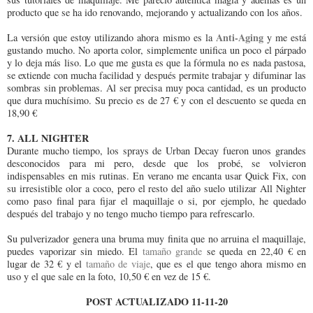
producto que se ha ido renovando, mejorando y actualizando con los años.
Anti-Aging
La versión que estoy utilizando ahora mismo es la
y me está
gustando mucho. No aporta color, simplemente unifica un poco el párpado
y lo deja más liso. Lo que me gusta es que la fórmula no es nada pastosa,
se extiende con mucha facilidad y después permite trabajar y difuminar las
sombras sin problemas. Al ser precisa muy poca cantidad, es un producto
que dura muchísimo. Su precio es de 27 € y con el descuento se queda en
18,90 €
7. ALL NIGHTER
Durante mucho tiempo, los sprays de Urban Decay fueron unos grandes
desconocidos para mi pero, desde que los probé, se volvieron
indispensables en mis rutinas. En verano me encanta usar Quick Fix, con
su irresistible olor a coco, pero el resto del año suelo utilizar All Nighter
como paso final para fijar el maquillaje o si, por ejemplo, he quedado
después del trabajo y no tengo mucho tiempo para refrescarlo.
Su pulverizador genera una bruma muy finita que no arruina el maquillaje,
puedes vaporizar sin miedo. El
tamaño grande
se queda en 22,40 € en
lugar de 32 € y el
tamaño de viaje
, que es el que tengo ahora mismo en
uso y el que sale en la foto, 10,50 € en vez de 15 €.
POST ACTUALIZADO 11-11-20