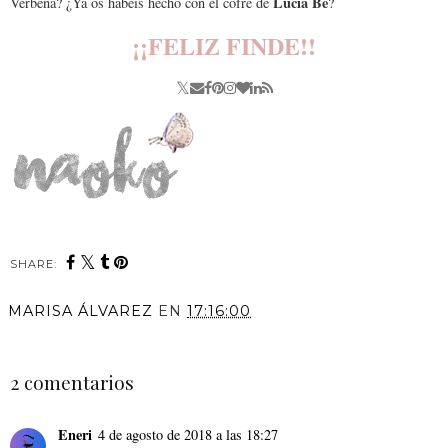
Lucía Be
Verbena? ¿Ya os habéis hecho con el cofre de
?
¡¡FELIZ FINDE!!
SHARE:
You may also enjoy:
Tres cosas que me hacen
Lancôme reinventa Idôle
sentir poderosa
con una versión más
intensa