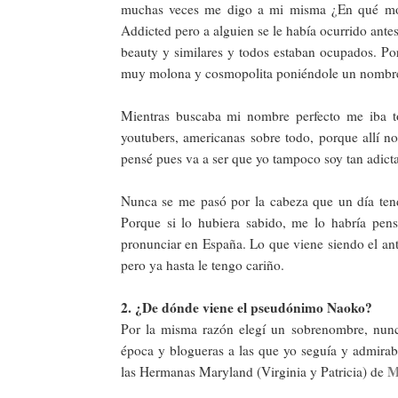
muchas veces me digo a mi misma ¿En qué mom
Addicted pero a alguien se le había ocurrido ante
beauty y similares y todos estaban ocupados. Po
muy molona y cosmopolita poniéndole un nombre 
Mientras buscaba mi nombre perfecto me iba t
youtubers, americanas sobre todo, porque allí no
pensé pues va a ser que yo tampoco soy tan adicta
Nunca se me pasó por la cabeza que un día tend
Porque si lo hubiera sabido, me lo habría pens
pronunciar en España. Lo que viene siendo el a
pero ya hasta le tengo cariño.
2. ¿De dónde viene el pseudónimo Naoko?
Por la misma razón elegí un sobrenombre, nunc
época y blogueras a las que yo seguía y admirab
M
las Hermanas Maryland (Virginia y Patricia) de