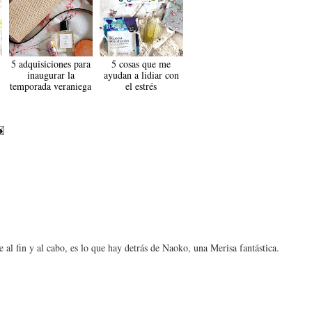
5 adquisiciones para
5 cosas que me
inaugurar la
ayudan a lidiar con
temporada veraniega
el estrés
l fin y al cabo, es lo que hay detrás de Naoko, una Merisa fantástica.