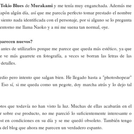
Tokio Blues
Murakami
o
de
y me tenía muy enganchada. Además me
 Japón algún día, así que me parecía perfecto tomar prestado el nombre
siento nada identificada con el personaje, por si alguno se lo pregunta
entorno me llama Naoko y a mi me suena tan normal, oye.
e parecen nuevos?
o antes de utilizarlos porque me parece que queda más estético, ya que
 ve más guarrete en fotografía, a veces se borran las letras de las
 detalles.
edio pero intento que salgan bien. He llegado hasta a "photoshopear"
. Eso sí, si me queda como un pegote, doy marcha atrás y lo dejo tal
otos que todavía no han visto la luz. Muchas de ellas acabarán en el
 sobre ese producto, no me pareció lo suficientemente interesante o
st en condiciones en su día y se me quedó obsoleto. También tengo
pa del blog que ahora me parecen un verdadero espanto.