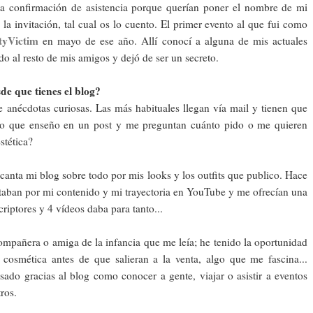
a confirmación de asistencia porque querían poner el nombre de mi
a invitación, tal cual os lo cuento. El primer evento al que fui como
tyVictim
en mayo de ese año. Allí conocí a alguna de mis actuales
do al resto de mis amigos y dejó de ser un secreto.
de que tienes el blog?
 anécdotas curiosas. Las más habituales llegan vía mail y tienen que
lo que enseño en un post y me preguntan cuánto pido o me quieren
stética?
canta mi blog sobre todo por mis looks y los outfits que publico. Hace
taban por mi contenido y mi trayectoria en YouTube y me ofrecían una
riptores y 4 vídeos daba para tanto...
mpañera o amiga de la infancia que me leía; he tenido la oportunidad
cosmética antes de que salieran a la venta, algo que me fascina...
do gracias al blog como conocer a gente, viajar o asistir a eventos
ros.