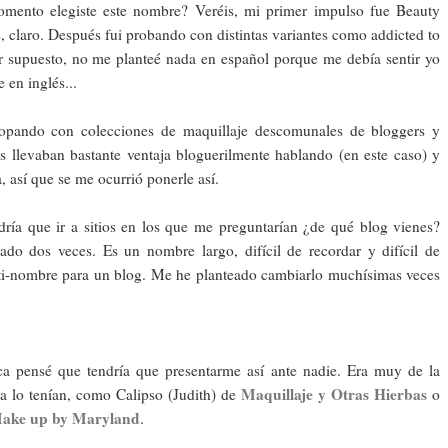
ento elegiste este nombre? Veréis, mi primer impulso fue Beauty
s, claro. Después fui probando con distintas variantes como addicted to
r supuesto, no me planteé nada en español porque me debía sentir yo
en inglés...
opando con colecciones de maquillaje descomunales de bloggers y
s llevaban bastante ventaja bloguerilmente hablando (en este caso) y
, así que se me ocurrió ponerle así.
ría que ir a sitios en los que me preguntarían ¿de qué blog vienes?
ado dos veces. Es un nombre largo, difícil de recordar y difícil de
nti-nombre para un blog. Me he planteado cambiarlo muchísimas veces
a pensé que tendría que presentarme así ante nadie. Era muy de la
Maquillaje y Otras Hierbas
a lo tenían, como Calipso (Judith) de
o
ake up by Maryland
.