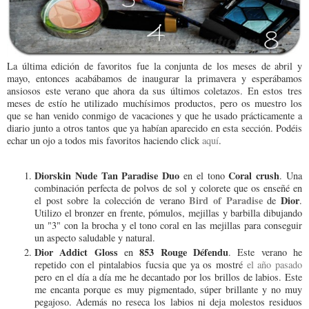
La última edición de favoritos fue la conjunta de los meses de abril y
mayo, entonces acabábamos de inaugurar la primavera y esperábamos
ansiosos este verano que ahora da sus últimos coletazos. En estos tres
meses de estío he utilizado muchísimos productos, pero os muestro los
que se han venido conmigo de vacaciones y que he usado prácticamente a
diario junto a otros tantos que ya habían aparecido en esta sección. Podéis
echar un ojo a todos mis favoritos haciendo click
aquí
.
Diorskin Nude Tan Paradise Duo
Coral crush
en el tono
. Una
combinación perfecta de polvos de sol y colorete que os enseñé en
Bird of Paradise
Dior
el post sobre la colección de verano
de
.
Utilizo el bronzer en frente, pómulos, mejillas y barbilla dibujando
un "3" con la brocha y el tono coral en las mejillas para conseguir
un aspecto saludable y natural.
Dior Addict Gloss
853 Rouge Défendu
en
. Este verano he
repetido con el pintalabios fucsia que ya os mostré
el año pasado
pero en el día a día me he decantado por los brillos de labios. Este
me encanta porque es muy pigmentado, súper brillante y no muy
pegajoso. Además no reseca los labios ni deja molestos residuos