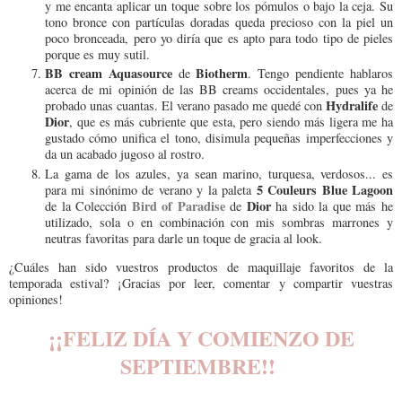
y me encanta aplicar un toque sobre los pómulos o bajo la ceja. Su
tono bronce con partículas doradas queda precioso con la piel un
poco bronceada, pero yo diría que es apto para todo tipo de pieles
porque es muy sutil.
BB cream Aquasource
Biotherm
de
. Tengo pendiente hablaros
acerca de mi opinión de las BB creams occidentales, pues ya he
Hydralife
probado unas cuantas. El verano pasado me quedé con
de
Dior
, que es más cubriente que esta, pero siendo más ligera me ha
gustado cómo unifica el tono, disimula pequeñas imperfecciones y
da un acabado jugoso al rostro.
La gama de los azules, ya sean marino, turquesa, verdosos... es
5 Couleurs Blue Lagoon
para mi sinónimo de verano y la paleta
Bird of Paradise
Dior
de la Colección
de
ha sido la que más he
utilizado, sola o en combinación con mis sombras marrones y
neutras favoritas para darle un toque de gracia al look.
¿Cuáles han sido vuestros productos de maquillaje favoritos de la
temporada estival? ¡Gracias por leer, comentar y compartir vuestras
opiniones!
¡¡FELIZ DÍA Y COMIENZO DE
SEPTIEMBRE!!