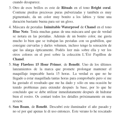
cuando desaparece.
Rituals
Bright coral
Otro de esos brillos es este de
en el tono
.
Contiene piedras preciosas puras pulverizadas y también es muy
pigmentado, da un color muy bonito a los labios y tiene una
duración bastante buena para ser un gloss.
Inimitable
Waterproof
Chanel
Máscara de pestañas
de
en el tono
Blue Note
. Tenía muchas ganas de una máscara azul que de verdad
se notara en las pestañas. Además de un bonito color, me gusta
mucho lo bien que se trabajan las pestañas con su goubillon, que
consigue curvarlas y darles volumen, incluso tengo la sensación de
que las alarga ópticamente. Podéis leer más sobre ella y ver los
L'Été Papillon
otros colores en el post sobre la colección
de
Chanel
.
Stay Flawless 15 Hour Primer
Benefit
, de
. Uno de los últimos
lanzamientos de la marca que promete prolongar mantener el
maquillaje impecable hasta 15 horas. La verdad es que no he
llegado a estar maquillada tantas horas para comprobarlo pero sí me
ha gustado el resultado que me ha dado y sólo en una ocasión he
tenido problemas para extender después la base, por lo que he
concluido que se debe utilizar inmediatamente después de hidratar
bien el rostro. Os contaré todos los detalles próximamente en una
review.
Sun Beam
Benefit
, de
. Descubrí este iluminador el año pasado y
no sé por qué apenas le di uso entonces. Este verano lo he rescatado