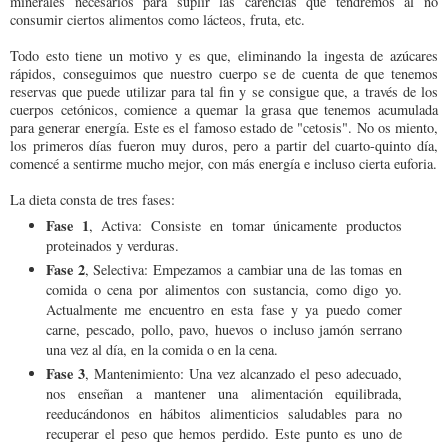
minerales necesarios para suplir las carencias que tendremos al no
consumir ciertos alimentos como lácteos, fruta, etc.
Todo esto tiene un motivo y es que, eliminando la ingesta de azúcares
rápidos, conseguimos que nuestro cuerpo se de cuenta de que tenemos
reservas que puede utilizar para tal fin y se consigue que, a través de los
cuerpos cetónicos, comience a quemar la grasa que tenemos acumulada
para generar energía. Este es el famoso estado de "cetosis". No os miento,
los primeros días fueron muy duros, pero a partir del cuarto-quinto día,
comencé a sentirme mucho mejor, con más energía e incluso cierta euforia.
La dieta consta de tres fases:
Fase 1
, Activa: Consiste en tomar únicamente productos
proteinados y verduras.
Fase 2
, Selectiva: Empezamos a cambiar una de las tomas en
comida o cena por alimentos con sustancia, como digo yo.
Actualmente me encuentro en esta fase y ya puedo comer
carne, pescado, pollo, pavo, huevos o incluso jamón serrano
una vez al día, en la comida o en la cena.
Fase 3
, Mantenimiento: Una vez alcanzado el peso adecuado,
nos enseñan a mantener una alimentación equilibrada,
reeducándonos en hábitos alimenticios saludables para no
recuperar el peso que hemos perdido. Este punto es uno de