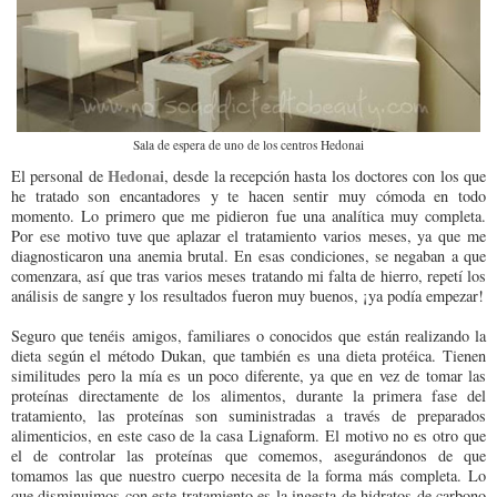
Sala de espera de uno de los centros Hedonai
Hedonai
El personal de
, desde la recepción hasta los doctores con los que
he tratado son encantadores y te hacen sentir muy cómoda en todo
momento. Lo primero que me pidieron fue una analítica muy completa.
Por ese motivo tuve que aplazar el tratamiento varios meses, ya que me
diagnosticaron una anemia brutal. En esas condiciones, se negaban a que
comenzara, así que tras varios meses tratando mi falta de hierro, repetí los
análisis de sangre y los resultados fueron muy buenos, ¡ya podía empezar!
Seguro que tenéis amigos, familiares o conocidos que están realizando la
dieta según el método Dukan, que también es una dieta protéica. Tienen
similitudes pero la mía es un poco diferente, ya que en vez de tomar las
proteínas directamente de los alimentos, durante la primera fase del
tratamiento, las proteínas son suministradas a través de preparados
alimenticios, en este caso de la casa Lignaform. El motivo no es otro que
el de controlar las proteínas que comemos, asegurándonos de que
tomamos las que nuestro cuerpo necesita de la forma más completa. Lo
que disminuimos con este tratamiento es la ingesta de hidratos de carbono