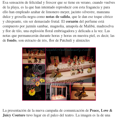
Esa sensación de felicidad y frescor que se tiene en verano, cuando vuelves
de la playa, es la que han intentado reproducir con esta fragancia y para
ello han empleado azahar de limonero meyer, jacinto silvestre, manzana
notas de salida
dulce y grosella negra como
, que le dan ese toque cítrico
corazón
y chispeante, sin ser demasiado frutal. El
del perfume está
compuesto por jazmín sambae, magnolia, amapola de Malibú, madreselva
y flor de tilo, una explosión floral embriagadora y delicada a la vez. Las
notas que permanecerán durante horas y horas en nuestra piel, es decir, las
fondo
de
, son extracto de iris, flor de Patchulí y almizcles
Peace, Love &
La presentación de la nueva campaña de comunicación de
Juicy Couture
tuvo lugar en el palco del teatro. La imagen es la de una