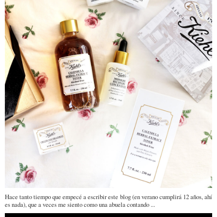
Hace tanto tiempo que empecé a escribir este blog (en verano cumplirá 12 años, ahí
es nada), que a veces me siento como una abuela contando ...