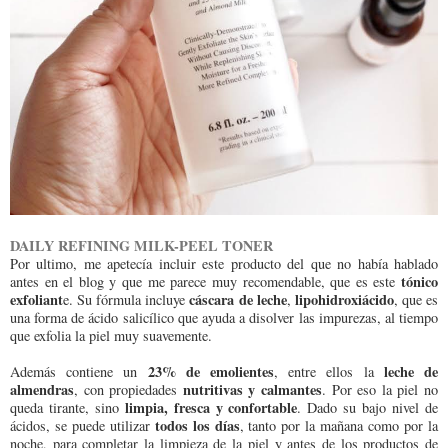
DAILY REFINING MILK-PEEL TONER
Por ultimo, me apetecía incluir este producto del que no había hablado
tónico
antes en el blog y que me parece muy recomendable, que es este
exfoliant
cáscara de leche
lipohidroxiácido
e. Su fórmula incluye
,
, que es
una forma de ácido salicílico que ayuda a disolver las impurezas, al tiempo
que exfolia la piel muy suavemente.
23% de emolientes
leche de
Además contiene un
, entre ellos la
almendras
nutritivas y calmantes
, con propiedades
. Por eso la piel no
limpia, fresca y confortable
queda tirante, sino
. Dado su bajo nivel de
todos los días
ácidos, se puede utilizar
, tanto por la mañana como por la
noche, para completar la limpieza de la piel y antes de los productos de