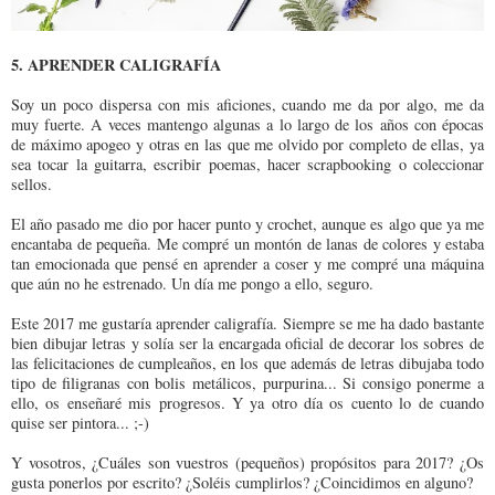
5. APRENDER CALIGRAFÍA
Soy un poco dispersa con mis aficiones, cuando me da por algo, me da
muy fuerte. A veces mantengo algunas a lo largo de los años con épocas
de máximo apogeo y otras en las que me olvido por completo de ellas, ya
sea tocar la guitarra, escribir poemas, hacer scrapbooking o coleccionar
sellos.
El año pasado me dio por hacer punto y crochet, aunque es algo que ya me
encantaba de pequeña. Me compré un montón de lanas de colores y estaba
tan emocionada que pensé en aprender a coser y me compré una máquina
que aún no he estrenado. Un día me pongo a ello, seguro.
Este 2017 me gustaría aprender caligrafía. Siempre se me ha dado bastante
bien dibujar letras y solía ser la encargada oficial de decorar los sobres de
las felicitaciones de cumpleaños, en los que además de letras dibujaba todo
tipo de filigranas con bolis metálicos, purpurina... Si consigo ponerme a
ello, os enseñaré mis progresos. Y ya otro día os cuento lo de cuando
quise ser pintora... ;-)
Y vosotros, ¿Cuáles son vuestros (pequeños) propósitos para 2017? ¿Os
gusta ponerlos por escrito? ¿Soléis cumplirlos? ¿Coincidimos en alguno?