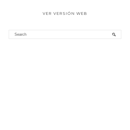
VER VERSIÓN WEB
©
2026
Not so addicted to Beauty