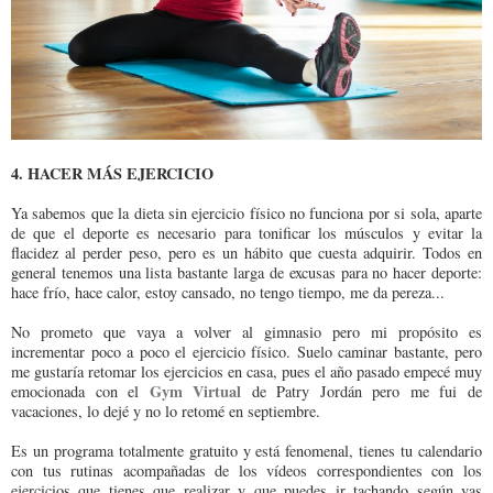
4. HACER MÁS EJERCICIO
Ya sabemos que la dieta sin ejercicio físico no funciona por si sola, aparte
de que el deporte es necesario para tonificar los músculos y evitar la
flacidez al perder peso, pero es un hábito que cuesta adquirir. Todos en
general tenemos una lista bastante larga de excusas para no hacer deporte:
hace frío, hace calor, estoy cansado, no tengo tiempo, me da pereza...
No prometo que vaya a volver al gimnasio pero mi propósito es
incrementar poco a poco el ejercicio físico. Suelo caminar bastante, pero
me gustaría retomar los ejercicios en casa, pues el año pasado empecé muy
Gym Virtual
emocionada con el
de Patry Jordán pero me fui de
vacaciones, lo dejé y no lo retomé en septiembre.
Es un programa totalmente gratuito y está fenomenal, tienes tu calendario
con tus rutinas acompañadas de los vídeos correspondientes con los
ejercicios que tienes que realizar y que puedes ir tachando según vas