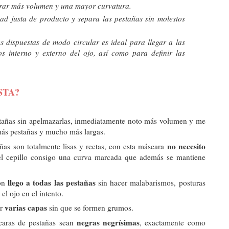
ograr más volumen y una mayor curvatura.
ad justa de producto y separa las pestañas sin molestos
 dispuestas de modo circular es ideal para llegar a las
os interno y externo del ojo, así como para definir las
STA?
tañas sin apelmazarlas, inmediatamente noto más volumen y me
 más pestañas y mucho más largas.
no necesito
as son totalmente lisas y rectas, con esta máscara
el cepillo consigo una curva marcada que además se mantiene
llego a todas las pestañas
lon
sin hacer malabarismos, posturas
el ojo en el intento.
varias capas
ar
sin que se formen grumos.
negras negrísimas
caras de pestañas sean
, exactamente como