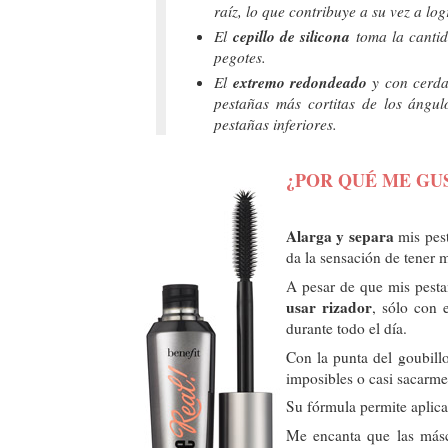
raíz, lo que contribuye a su vez a l
cepillo de silicona
El
toma la cantid
pegotes.
extremo redondeado
El
y con cerdas
pestañas más cortitas de los ángul
pestañas inferiores.
¿POR QUÉ ME GU
Alarga y separa
mis pes
da la sensación de tener
A pesar de que mis pestañ
usar rizador
, sólo con 
durante todo el día.
Con la punta del goubil
imposibles o casi sacarme 
Su fórmula permite aplic
Me encanta que las más