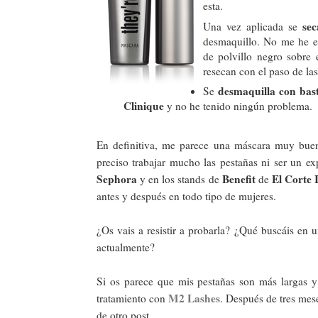
esta.
sec
Una vez aplicada se
desmaquillo. No me he e
de polvillo negro sobre
resecan con el paso de las
desmaquilla con bast
Se
Clinique
y no he tenido ningún problema.
En definitiva, me parece una máscara muy bue
preciso trabajar mucho las pestañas ni ser un ex
Sephora
Benefit
El Corte 
y en los stands de
de
antes y después en todo tipo de mujeres.
¿Os vais a resistir a probarla? ¿Qué buscáis en 
actualmente?
Si os parece que mis pestañas son más largas y e
M2 Lashes
tratamiento con
. Después de tres mes
de otro post.