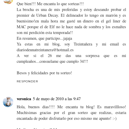
Que bien!!! Me encanta lo que sorteas!!!
La brocha es una de mis preferidas y estoy deseando probar el
premier de Urban Decay. El delineador lo tengo en marrón y es
buenisimo!en mala hora me gasté un dinero en el gel liner de
MAC porque el de Elf no le hace nada de sombra y los esmaltes
son mi perdición esta temporada!!
En resumen, que participo...jajaja
Ya estas en mi blog, soy Treintañera y mi email es
diariodeunatreintanera@hotmail.es
A ver si el 26 me das una sorpresa que es mi
cumpleaños...consuelame que cumplo 34!!!
Besos y felicidades por tu sorteo!
RESPONDER
veronica
5 de mayo de 2010 a las 9:47
Hola, buenos dias!!!! Me encanta tu blog! Es maravillloso!
Muchisimas gracias por el gran sorteo que realizas, estaria
encantada de poder disfrutarlo por eso mismo me apunto! :-)