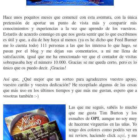
Hace unos poquitos meses que comencé con esta aventura, con la única
pretensión de aportar un punto de vista más y compartir mis
conocimientos y experiencias a la vez que aprendo de los vuestros.
Estaréis de acuerdo conmigo en que nos gusta sentir que lo que escribimos
es útil y que, a día de hoy haya al menos (ya os he dicho que Feed Burner
me lo cuenta todo) 111 personas a las que les interesa lo que hago, se
pasan por el blog y me dejan sus comentarios, a mi me llena de
satisfacción, igual que me ha emocionado ver que el contador de visitas
sobrepasaba hoy el número 10.000. Gracias se me queda corto, pero es lo
único que os puedo decir. ¡Gracias!
Así que, ¿Qué mejor que un sorteo para agradeceros vuestro apoyo,
vuestro cariño y vuestra dedicación? He recopilado algunas de las cosas
que más uso en los últimos tiempos y que más me gustan, espero que a
vosotras también :-)
Las que me seguís, sabéis lo mucho
que me gusta Tim Burton y los
OPI
esmaltes de
, aunque no soy muy
de hacerme virguerías en las uñas. Yo
tengo dos colores como podéis ver en
mi review, haciendo click
aquí
, y me